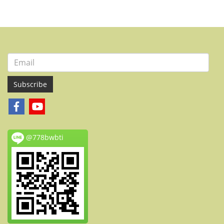
Subscribe
@778bwbti